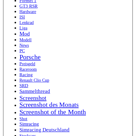
Formel 1
GT3 RSR
Hardware
ISI
Lenkrad
Liga
Mod
Modell
News
PC
Porsche
Preisgeld
Raceroom
Racing
Renault Clio Cup
SRD
Sammelthread
Screenshot
Screenshot des Monats
Screenshot of the Month
Shot
Simracing
Simracing Deutschland
Stockcars