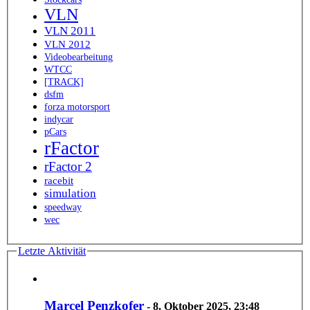
VLN
VLN 2011
VLN 2012
Videobearbeitung
WTCC
[TRACK]
dsfm
forza motorsport
indycar
pCars
rFactor
rFactor 2
racebit
simulation
speedway
wec
Letzte Aktivität
Marcel Penzkofer
-
8. Oktober 2025, 23:48