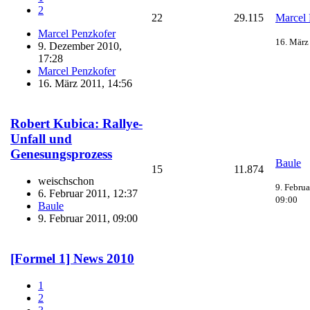
2
22
29.115
Marcel 
Marcel Penzkofer
16. März
9. Dezember 2010,
17:28
Marcel Penzkofer
16. März 2011, 14:56
Robert Kubica: Rallye-
Unfall und
Genesungsprozess
Baule
15
11.874
weischschon
9. Februa
6. Februar 2011, 12:37
09:00
Baule
9. Februar 2011, 09:00
[Formel 1] News 2010
1
2