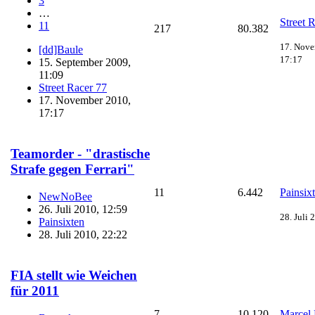
3
…
Street 
11
217
80.382
17. Nove
[dd]Baule
17:17
15. September 2009,
11:09
Street Racer 77
17. November 2010,
17:17
Teamorder - "drastische
Strafe gegen Ferrari"
11
6.442
Painsix
NewNoBee
26. Juli 2010, 12:59
28. Juli 
Painsixten
28. Juli 2010, 22:22
FIA stellt wie Weichen
für 2011
7
10.120
Marcel 