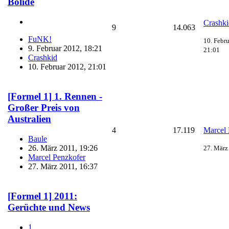
Bolide
Crashki
9
14.063
FuNK!
10. Febr
9. Februar 2012, 18:21
21:01
Crashkid
10. Februar 2012, 21:01
[Formel 1] 1. Rennen -
Großer Preis von
Australien
4
17.119
Marcel 
Baule
26. März 2011, 19:26
27. März
Marcel Penzkofer
27. März 2011, 16:37
[Formel 1] 2011:
Gerüchte und News
1