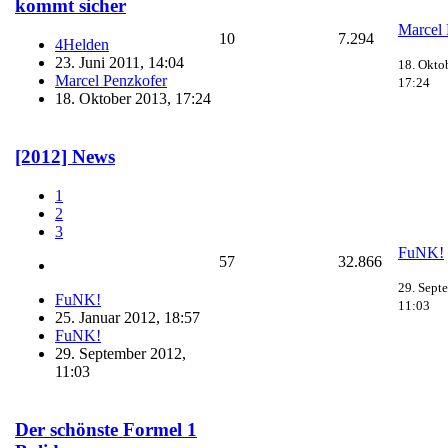
kommt sicher
Marcel 
10
7.294
4Helden
23. Juni 2011, 14:04
18. Okto
Marcel Penzkofer
17:24
18. Oktober 2013, 17:24
[2012] News
1
2
3
FuNK!
57
32.866
29. Sept
FuNK!
11:03
25. Januar 2012, 18:57
FuNK!
29. September 2012,
11:03
Der schönste Formel 1