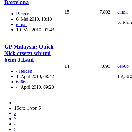
Barcelona
15
7.802
empii
Berzerk
6. Mai 2010, 18:13
10. Mai 
empii
10. Mai 2010, 07:43
GP Malaysia: Quick
Nick ersetzt schumi
beim 3.Lauf
14
7.890
6e66o
4Helden
1. April 2010, 08:42
4. April 
6e66o
4. April 2010, 09:28
1
Seite 1 von 5
2
3
4
5