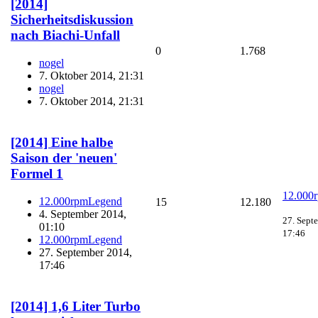
[2014]
Sicherheitsdiskussion
nach Biachi-Unfall
0
1.768
nogel
7. Oktober 2014, 21:31
nogel
7. Oktober 2014, 21:31
[2014] Eine halbe
Saison der 'neuen'
Formel 1
12.000
12.000rpmLegend
15
12.180
4. September 2014,
27. Sept
01:10
17:46
12.000rpmLegend
27. September 2014,
17:46
[2014] 1,6 Liter Turbo