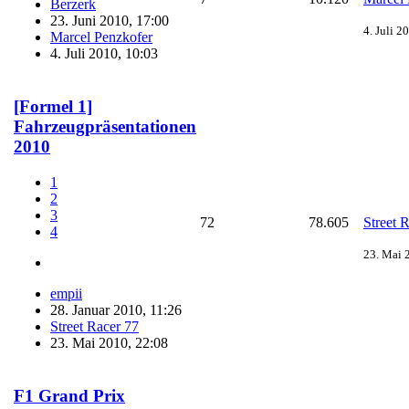
Berzerk
23. Juni 2010, 17:00
4. Juli 2
Marcel Penzkofer
4. Juli 2010, 10:03
[Formel 1]
Fahrzeugpräsentationen
2010
1
2
3
72
78.605
Street 
4
23. Mai 
empii
28. Januar 2010, 11:26
Street Racer 77
23. Mai 2010, 22:08
F1 Grand Prix