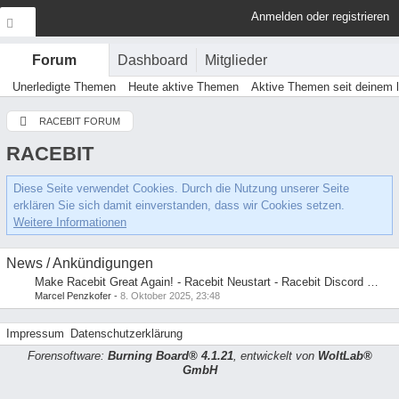
Anmelden oder registrieren
Dashboard
Mitglieder
Forum
Unerledigte Themen
Heute aktive Themen
Aktive Themen seit deinem 
RACEBIT FORUM
RACEBIT
Diese Seite verwendet Cookies. Durch die Nutzung unserer Seite
erklären Sie sich damit einverstanden, dass wir Cookies setzen.
Weitere Informationen
News / Ankündigungen
Make Racebit Great Again! - Racebit Neustart - Racebit Discord Server
Marcel Penzkofer
-
8. Oktober 2025, 23:48
Impressum
Datenschutzerklärung
Forensoftware:
Burning Board® 4.1.21
, entwickelt von
WoltLab®
GmbH