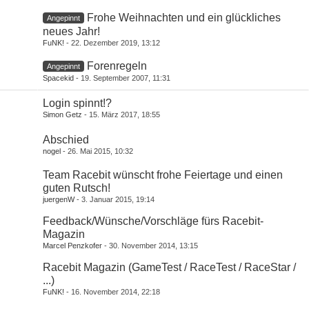
Frohe Weihnachten und ein glückliches
Angepinnt
neues Jahr!
FuNK!
22. Dezember 2019, 13:12
Forenregeln
Angepinnt
Spacekid
19. September 2007, 11:31
Login spinnt!?
Simon Getz
15. März 2017, 18:55
Abschied
nogel
26. Mai 2015, 10:32
Team Racebit wünscht frohe Feiertage und einen
guten Rutsch!
juergenW
3. Januar 2015, 19:14
Feedback/Wünsche/Vorschläge fürs Racebit-
Magazin
Marcel Penzkofer
30. November 2014, 13:15
Racebit Magazin (GameTest / RaceTest / RaceStar /
...)
FuNK!
16. November 2014, 22:18