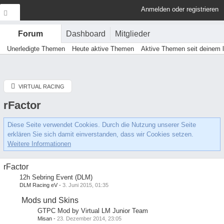
Anmelden oder registrieren
Dashboard
Mitglieder
Forum
Unerledigte Themen
Heute aktive Themen
Aktive Themen seit deinem 
VIRTUAL RACING
rFactor
Diese Seite verwendet Cookies. Durch die Nutzung unserer Seite
erklären Sie sich damit einverstanden, dass wir Cookies setzen.
Weitere Informationen
rFactor
12h Sebring Event (DLM)
DLM Racing eV
-
3. Juni 2015, 01:35
Mods und Skins
GTPC Mod by Virtual LM Junior Team
Misan
-
23. Dezember 2014, 23:05