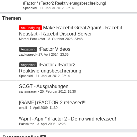
rFactor / rFactor2 Reaktivierungsbeschreibung!
Spacekid
-
11. Januar 2012, 22:14
Themen
Make Racebit Great Again! - Racebit
Ankündigung
Neustart - Racebit Discord Server
Marcel Penzkofer
8. Oktober 2025, 23:48
rFactor Videos
Angepinnt
zackspeed
27. April 2014, 23:35
rFactor / rFactor2
Angepinnt
Reaktivierungsbeschreibung!
Spacekid
11. Januar 2012, 22:14
SCGT - Ausgrabungen
canamracer
20. Februar 2012, 15:30
[GAME] rFACTOR 2 released!!!
empii
1. April 2009, 11:30
*April - April* rFactor 2 - Demo wird released!
Painsixten
3. April 2008, 12:28