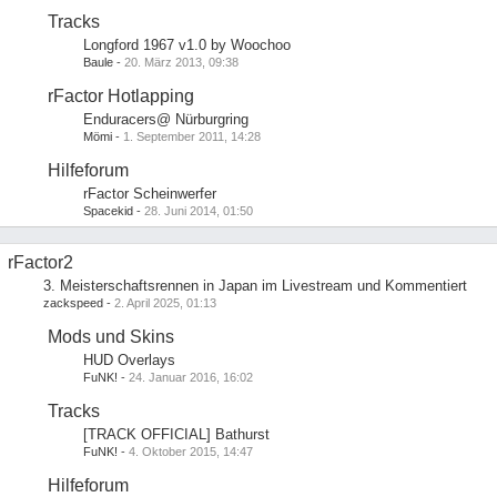
Tracks
Longford 1967 v1.0 by Woochoo
Baule
-
20. März 2013, 09:38
rFactor Hotlapping
Enduracers@ Nürburgring
Mömi
-
1. September 2011, 14:28
Hilfeforum
rFactor Scheinwerfer
Spacekid
-
28. Juni 2014, 01:50
rFactor2
3. Meisterschaftsrennen in Japan im Livestream und Kommentiert
zackspeed
-
2. April 2025, 01:13
Mods und Skins
HUD Overlays
FuNK!
-
24. Januar 2016, 16:02
Tracks
[TRACK OFFICIAL] Bathurst
FuNK!
-
4. Oktober 2015, 14:47
Hilfeforum