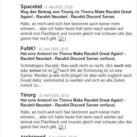
Spacekid
-
2. Mai 2025, 15:50
Mag
den Beitrag von
Tinorg
im Thema
Make Racebit Great
Again! - Racebit Neustart - Racebit Discord Server
.
Hallo, an mich wird sich hier bestimmt auch keiner mehr
erinnern... aber ich hatte heute früh beim wach werden auf
einmal son Flashback und musste gleich mal schauen obs das
ganze hier noch gibt.
FuNK!
-
15. April 2025, 23:47
Hat eine Antwort im Thema
Make Racebit Great Again! -
Racebit Neustart - Racebit Discord Server
verfasst.
Schrödingers Racebit: Man weiß nicht so recht, ob's
noch
lebt
oder
schon
tot ist
Mit der Erinnerung ist so eine
Sache; Werden ja alle nicht jünger! Ist aber wohl zugleich auch
Grund dafür, sentimental zu werden und sich an alte Zeiten
zurück zu…
Tinorg
-
10. April 2025, 10:16
Hat eine Antwort im Thema
Make Racebit Great Again! -
Racebit Neustart - Racebit Discord Server
verfasst.
Hallo, an mich wird sich hier bestimmt auch keiner mehr
erinnern... aber ich hatte heute früh beim wach werden auf
einmal son Flashback und musste gleich mal schauen obs das
ganze hier noch gibt.
zackspeed