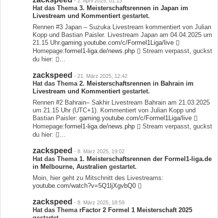
-
2. April 2025, 01:13
Hat das Thema
3. Meisterschaftsrennen in Japan im
Livestream und Kommentiert
gestartet.
Rennen #3 Japan – Suzuka Livestream kommentiert von Julian
Kopp und Bastian Paisler. Livestream Japan am 04.04.2025 um
21.15 Uhr.
gaming.youtube.com/c/Formel1Liga/live
Homepage:
formel1-liga.de/news.php
Stream verpasst, guckst
du hier:
…
zackspeed
-
21. März 2025, 12:42
Hat das Thema
2. Meisterschaftsrennen in Bahrain im
Livestream und Kommentiert
gestartet.
Rennen #2 Bahrain– Sakhir Livestream Bahrain am 21.03.2025
um 21.15 Uhr (UTC+1). Kommentiert von Julian Kopp und
Bastian Paisler:
gaming.youtube.com/c/Formel1Liga/live
Homepage:
formel1-liga.de/news.php
Stream verpasst, guckst
du hier:
…
zackspeed
-
8. März 2025, 19:02
Hat das Thema
1. Meisterschaftsrennen der Formel1-liga.de
in Melbourne, Australien
gestartet.
Moin, hier geht zu Mitschnitt des Livestreams:
youtube.com/watch?v=5Q1ljXgvbQ0
zackspeed
-
8. März 2025, 18:59
Hat das Thema
rFactor 2 Formel 1 Meisterschaft 2025
gestartet.