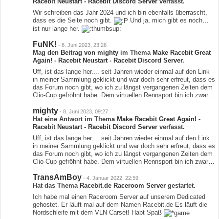
Racebit Neustart - Racebit Discord Server
verfasst.
Wir schreiben das Jahr 2024 und ich bin ebenfalls überrascht,
dass es die Seite noch gibt.
Und ja, mich gibt es noch…
ist nur lange her.
FuNK!
-
8. Juni 2023, 23:26
Mag
den Beitrag von
mighty
im Thema
Make Racebit Great
Again! - Racebit Neustart - Racebit Discord Server
.
Uff, ist das lange her.... seit Jahren wieder einmal auf den Link
in meiner Sammlung geklickt und war doch sehr erfreut, dass es
das Forum noch gibt, wo ich zu längst vergangenen Zeiten dem
Clio-Cup gefröhnt habe. Dem virtuellen Rennsport bin ich zwar…
mighty
-
8. Juni 2023, 09:27
Hat eine Antwort im Thema
Make Racebit Great Again! -
Racebit Neustart - Racebit Discord Server
verfasst.
Uff, ist das lange her.... seit Jahren wieder einmal auf den Link
in meiner Sammlung geklickt und war doch sehr erfreut, dass es
das Forum noch gibt, wo ich zu längst vergangenen Zeiten dem
Clio-Cup gefröhnt habe. Dem virtuellen Rennsport bin ich zwar…
TransAmBoy
-
4. Januar 2022, 22:59
Hat das Thema
Racebit.de Raceroom Server
gestartet.
Ich habe mal einen Raceroom Server auf unserem Dedicated
gehostet. Er läuft mal auf dem Namen Racebit.de Es läuft die
Nordschleife mit dem VLN Carset! Habt Spaß