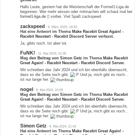
Hallo Leute, gestern hat die Meisterschaft der Formel1-Liga.de
begonnen. Wer mehr wissen oder mitmachen will schaut mal bei
formel1-liga.de
vorbei. Viel Spaß zackspeed
zackspeed
-
8. März 2025, 18:55
Hat eine Antwort im Thema
Make Racebit Great Again! -
Racebit Neustart - Racebit Discord Server
verfasst.
Ja, gibts noch. Ist aber tot.
FuNK!
-
11. Mai 2024, 01:06
Mag
den Beitrag von
Simon Getz
im Thema
Make Racebit
Great Again! - Racebit Neustart - Racebit Discord Server
.
Wir schreiben das Jahr 2024 und ich bin ebenfalls überrascht,
dass es die Seite noch gibt.
Und ja, mich gibt es noch…
ist nur lange her.
nogel
-
8. Mai 2024, 10:09
Mag
den Beitrag von
Simon Getz
im Thema
Make Racebit
Great Again! - Racebit Neustart - Racebit Discord Server
.
Wir schreiben das Jahr 2024 und ich bin ebenfalls überrascht,
dass es die Seite noch gibt.
Und ja, mich gibt es noch…
ist nur lange her.
Simon Getz
-
6. Mai 2024, 21:42
Hat eine Antwort im Thema
Make Racebit Great Again! -