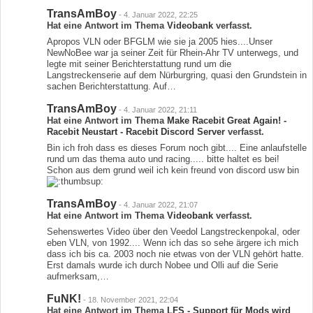
TransAmBoy
-
4. Januar 2022, 22:25
Hat eine Antwort im Thema
Videobank
verfasst.
Apropos VLN oder BFGLM wie sie ja 2005 hies....Unser
NewNoBee war ja seiner Zeit für Rhein-Ahr TV unterwegs, und
legte mit seiner Berichterstattung rund um die
Langstreckenserie auf dem Nürburgring, quasi den Grundstein in
sachen Berichterstattung. Auf…
TransAmBoy
-
4. Januar 2022, 21:11
Hat eine Antwort im Thema
Make Racebit Great Again! -
Racebit Neustart - Racebit Discord Server
verfasst.
Bin ich froh dass es dieses Forum noch gibt.... Eine anlaufstelle
rund um das thema auto und racing..... bitte haltet es bei!
Schon aus dem grund weil ich kein freund von discord usw bin
TransAmBoy
-
4. Januar 2022, 21:07
Hat eine Antwort im Thema
Videobank
verfasst.
Sehenswertes Video über den Veedol Langstreckenpokal, oder
eben VLN, von 1992.... Wenn ich das so sehe ärgere ich mich
dass ich bis ca. 2003 noch nie etwas von der VLN gehört hatte.
Erst damals wurde ich durch Nobee und Olli auf die Serie
aufmerksam,…
FuNK!
-
18. November 2021, 22:04
Hat eine Antwort im Thema
LFS - Support für Mods wird