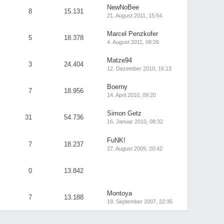
NewNoBee
8
15.131
21. August 2011, 15:54
Marcel Penzkofer
5
18.378
4. August 2011, 08:26
Matze94
3
24.404
12. Dezember 2010, 16:13
Boerny
7
18.956
14. April 2010, 09:20
Simon Getz
31
54.736
16. Januar 2010, 08:32
FuNK!
7
18.237
27. August 2009, 20:42
0
13.842
Montoya
7
13.188
19. September 2007, 22:35