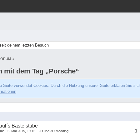
eit deinem letzten Besuch
FORUM
»
 mit dem Tag „Porsche“
e Seite verwendet Cookies. Durch die Nutzung unserer Seite erklären Sie sic
rmationen
aul´s Bastelstube
ule
6. Mai 2015, 19:16
2D und 3D Modding
1
2
3
…
6