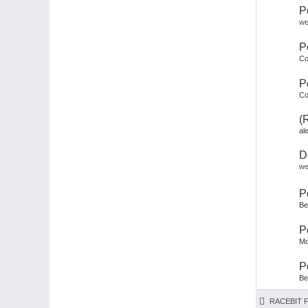
P
we
P
Co
P
Co
(
al
D
we
P
Be
P
Mo
P
Be
RACEBIT 