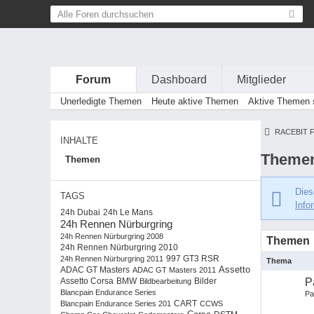
Forum
Dashboard
Mitglieder
Unerledigte Themen
Heute aktive Themen
Aktive Themen s
RACEBIT 
INHALTE
Themen
Themen
Dies
TAGS
Info
24h Dubai
24h Le Mans
24h Rennen Nürburgring
24h Rennen Nürburgring 2008
Themen
24h Rennen Nürburgring 2010
24h Rennen Nürburgring 2011
997 GT3 RSR
Thema
Assetto
ADAC GT Masters
ADAC GT Masters 2011
BMW
P
Assetto Corsa
Bildbearbeitung
Bilder
Blancpain Endurance Series
Pa
Blancpain Endurance Series 201
CART
CCWS