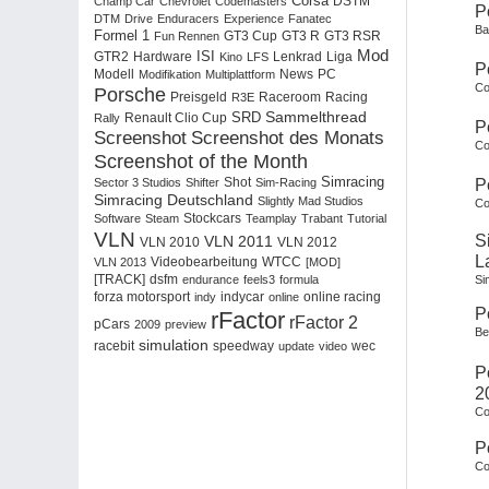
Corsa
Champ Car
Chevrolet
Codemasters
DSTM
P
DTM
Drive
Enduracers
Experience
Fanatec
Ba
Formel 1
GT3 RSR
Fun Rennen
GT3 Cup
GT3 R
Mod
ISI
Hardware
Liga
GTR2
Kino
LFS
Lenkrad
P
PC
Modell
Modifikation
Multiplattform
News
Co
Porsche
Racing
Preisgeld
R3E
Raceroom
Sammelthread
SRD
Rally
Renault Clio Cup
P
Screenshot
Screenshot des Monats
Co
Screenshot of the Month
Simracing
Sector 3 Studios
Shifter
Shot
Sim-Racing
P
Simracing Deutschland
Slightly Mad Studios
Co
Software
Steam
Stockcars
Teamplay
Trabant
Tutorial
VLN
S
VLN 2011
VLN 2012
VLN 2010
L
WTCC
VLN 2013
Videobearbeitung
[MOD]
dsfm
[TRACK]
endurance
feels3
formula
Si
forza motorsport
indy
indycar
online
online racing
P
rFactor
rFactor 2
pCars
2009
preview
Be
simulation
racebit
wec
speedway
update
video
P
2
Co
P
Co