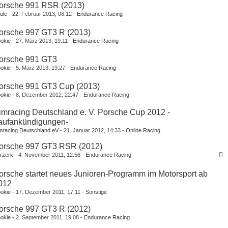
orsche 991 RSR (2013)
ule
22. Februar 2013, 08:12
Endurance Racing
orsche 997 GT3 R (2013)
okie
27. März 2013, 19:11
Endurance Racing
orsche 991 GT3
okie
5. März 2013, 19:27
Endurance Racing
orsche 991 GT3 Cup (2013)
okie
8. Dezember 2012, 22:47
Endurance Racing
imracing Deutschland e. V. Porsche Cup 2012 -
aufankündigungen-
mracing Deutschland eV
21. Januar 2012, 14:33
Online Racing
orsche 997 GT3 RSR (2012)
rzerk
4. November 2011, 12:56
Endurance Racing
1
2
orsche startet neues Junioren-Programm im Motorsport ab
012
okie
17. Dezember 2011, 17:11
Sonstige
orsche 997 GT3 R (2012)
okie
2. September 2011, 19:08
Endurance Racing