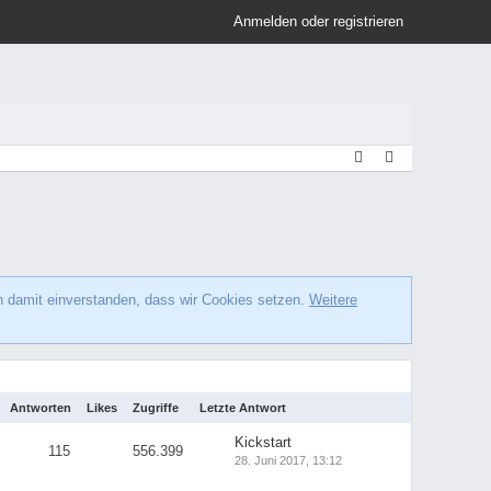
Anmelden oder registrieren
h damit einverstanden, dass wir Cookies setzen.
Weitere
Antworten
Likes
Zugriffe
Letzte Antwort
Kickstart
115
556.399
28. Juni 2017, 13:12