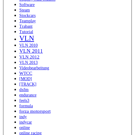
Software
Steam
Stockcars
Teamplay
Trabant
Tutorial
VLN
VLN 2010
VLN 2011
VLN 2012
VLN 2013
Videobearbeitung
WTCC
[MOD]
[TRACK]
dsfm
endurance
feels3
formula
forza motorsport
indy
indycar
online
online racing