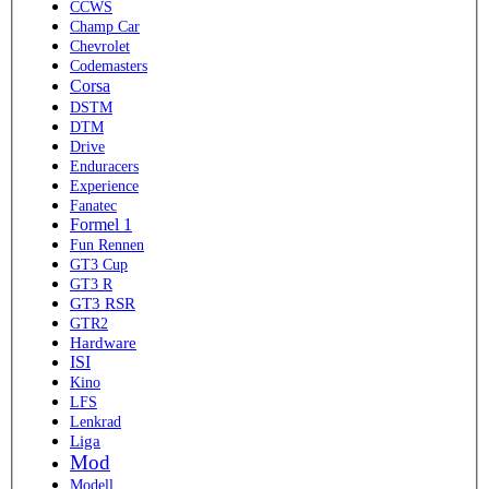
CCWS
Champ Car
Chevrolet
Codemasters
Corsa
DSTM
DTM
Drive
Enduracers
Experience
Fanatec
Formel 1
Fun Rennen
GT3 Cup
GT3 R
GT3 RSR
GTR2
Hardware
ISI
Kino
LFS
Lenkrad
Liga
Mod
Modell