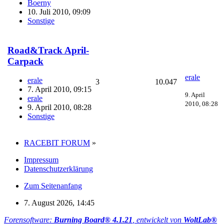
Boerny
10. Juli 2010, 09:09
Sonstige
Road&Track April-
Carpack
erale
erale
3
10.047
7. April 2010, 09:15
9. April
erale
2010, 08:28
9. April 2010, 08:28
Sonstige
RACEBIT FORUM
»
Impressum
Datenschutzerklärung
Zum Seitenanfang
7. August 2026, 14:45
Forensoftware:
Burning Board® 4.1.21
, entwickelt von
WoltLab®