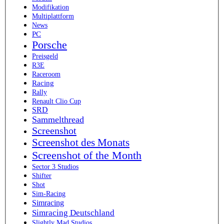
Modifikation
Multiplattform
News
PC
Porsche
Preisgeld
R3E
Raceroom
Racing
Rally
Renault Clio Cup
SRD
Sammelthread
Screenshot
Screenshot des Monats
Screenshot of the Month
Sector 3 Studios
Shifter
Shot
Sim-Racing
Simracing
Simracing Deutschland
Slightly Mad Studios