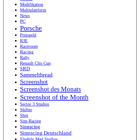
Modifikation
Multiplattform
News
PC
Porsche
Preisgeld
R3E
Raceroom
Racing
Rally
Renault Clio Cup
SRD
Sammelthread
Screenshot
Screenshot des Monats
Screenshot of the Month
Sector 3 Studios
Shifter
Shot
Sim-Racing
Simracing
Simracing Deutschland
Slightly Mad Studios