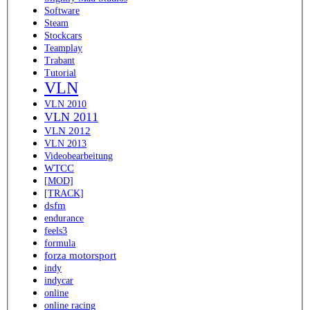
Software
Steam
Stockcars
Teamplay
Trabant
Tutorial
VLN
VLN 2010
VLN 2011
VLN 2012
VLN 2013
Videobearbeitung
WTCC
[MOD]
[TRACK]
dsfm
endurance
feels3
formula
forza motorsport
indy
indycar
online
online racing