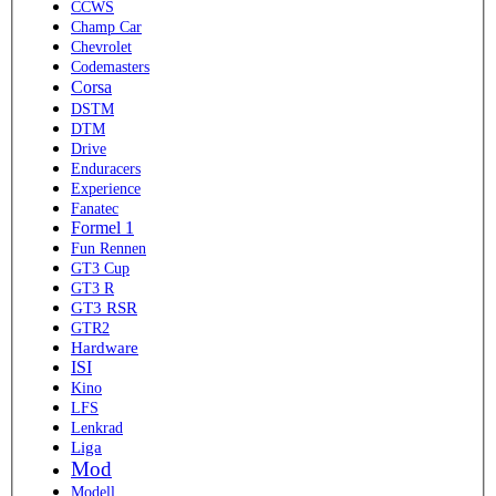
CCWS
Champ Car
Chevrolet
Codemasters
Corsa
DSTM
DTM
Drive
Enduracers
Experience
Fanatec
Formel 1
Fun Rennen
GT3 Cup
GT3 R
GT3 RSR
GTR2
Hardware
ISI
Kino
LFS
Lenkrad
Liga
Mod
Modell