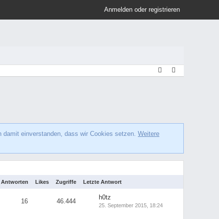
Anmelden oder registrieren
h damit einverstanden, dass wir Cookies setzen.
Weitere
Antworten
Likes
Zugriffe
Letzte Antwort
h0tz
16
46.444
25. September 2015, 18:24