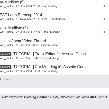
ar-Modliste (9)
wer_Junkie
27. Juni 2014, 23:38
Car Modding
EAT Leon Eurocup 2014
wer_Junkie
11. November 2014, 22:24
Car Modding
rack-Modliste (9)
wer_Junkie
27. Juni 2014, 23:59
Track Modding
ssetto Corsa Video-Thread
wer_Junkie
5. Juni 2014, 20:50
Assetto Corsa
[TUTORIAL] Track Editor für Assetto Corsa
ngepinnt
wer_Junkie
6. Juni 2014, 01:43
Track Modding
[TUTORIAL] Car Modding für Assetto Corsa
ngepinnt
wer_Junkie
22. Juni 2014, 14:30
Car Modding
FORUM
»
Forensoftware:
Burning Board® 4.1.21
, entwickelt von
WoltLab® GmbH