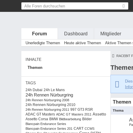
Forum
Dashboard
Mitglieder
Unerledigte Themen
Heute aktive Themen
Aktive Themen s
RACEBIT 
INHALTE
Themen
Themen
Dies
TAGS
Info
24h Dubai
24h Le Mans
24h Rennen Nürburgring
24h Rennen Nürburgring 2008
Themen
24h Rennen Nürburgring 2010
24h Rennen Nürburgring 2011
997 GT3 RSR
Thema
Assetto
ADAC GT Masters
ADAC GT Masters 2011
BMW
Assetto Corsa
Bildbearbeitung
Bilder
A
Blancpain Endurance Series
Pa
Blancpain Endurance Series 201
CART
CCWS