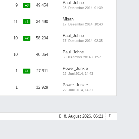
Paul_Johne
9
49.454
+3
23. Dezember 2014, 01:39
Misan
11
34.490
+1
17. Dezember 2014, 10:43
Paul_Johne
10
58.204
+2
17. Dezember 2014, 02:35
Paul_Johne
10
46.354
6. Dezember 2014, 01:57
Power_Junkie
1
27.911
+1
22. Juni 2014, 14:43
Power_Junkie
1
32.929
22. Juni 2014, 14:31
8. August 2026, 06:21