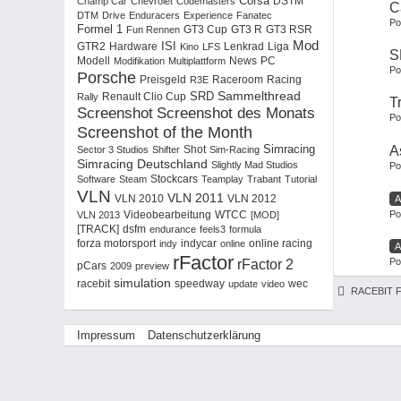
Corsa
Champ Car
Chevrolet
Codemasters
DSTM
C
DTM
Drive
Enduracers
Experience
Fanatec
Po
Formel 1
GT3 RSR
Fun Rennen
GT3 Cup
GT3 R
Mod
ISI
Hardware
Liga
GTR2
Kino
LFS
Lenkrad
S
PC
Modell
Modifikation
Multiplattform
News
Po
Porsche
Racing
Preisgeld
R3E
Raceroom
Sammelthread
SRD
Rally
Renault Clio Cup
T
Screenshot
Screenshot des Monats
Po
Screenshot of the Month
Simracing
A
Sector 3 Studios
Shifter
Shot
Sim-Racing
Simracing Deutschland
Slightly Mad Studios
Po
Software
Steam
Stockcars
Teamplay
Trabant
Tutorial
VLN
VLN 2011
VLN 2012
A
VLN 2010
Po
WTCC
VLN 2013
Videobearbeitung
[MOD]
dsfm
[TRACK]
endurance
feels3
formula
forza motorsport
indy
indycar
online
online racing
A
rFactor
Po
rFactor 2
pCars
2009
preview
simulation
racebit
wec
speedway
update
video
RACEBIT 
Impressum
Datenschutzerklärung