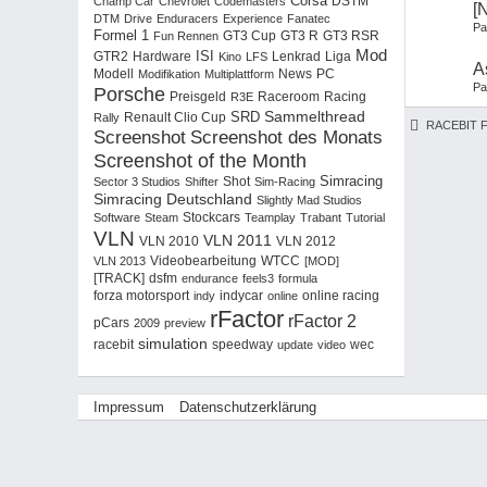
Corsa
Champ Car
Chevrolet
Codemasters
DSTM
[
DTM
Drive
Enduracers
Experience
Fanatec
Pa
Formel 1
GT3 RSR
Fun Rennen
GT3 Cup
GT3 R
Mod
ISI
Hardware
Liga
GTR2
Kino
LFS
Lenkrad
A
PC
Modell
Modifikation
Multiplattform
News
Pa
Porsche
Racing
Preisgeld
R3E
Raceroom
Sammelthread
SRD
Rally
Renault Clio Cup
RACEBIT 
Screenshot
Screenshot des Monats
Screenshot of the Month
Simracing
Sector 3 Studios
Shifter
Shot
Sim-Racing
Simracing Deutschland
Slightly Mad Studios
Software
Steam
Stockcars
Teamplay
Trabant
Tutorial
VLN
VLN 2011
VLN 2012
VLN 2010
WTCC
VLN 2013
Videobearbeitung
[MOD]
dsfm
[TRACK]
endurance
feels3
formula
forza motorsport
indy
indycar
online
online racing
rFactor
rFactor 2
pCars
2009
preview
simulation
racebit
wec
speedway
update
video
Impressum
Datenschutzerklärung