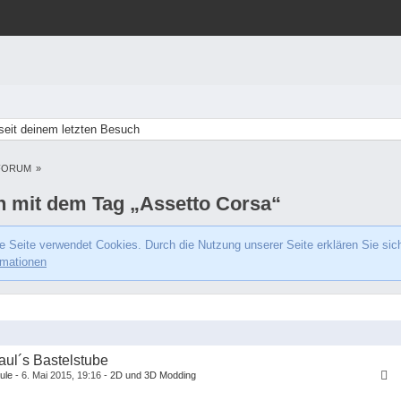
eit deinem letzten Besuch
FORUM
»
 mit dem Tag „Assetto Corsa“
e Seite verwendet Cookies. Durch die Nutzung unserer Seite erklären Sie sic
rmationen
aul´s Bastelstube
ule
6. Mai 2015, 19:16
2D und 3D Modding
1
2
3
…
6