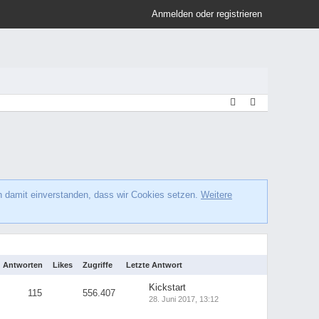
Anmelden oder registrieren
h damit einverstanden, dass wir Cookies setzen.
Weitere
Antworten
Likes
Zugriffe
Letzte Antwort
Kickstart
115
556.407
28. Juni 2017, 13:12