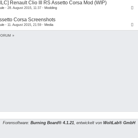
NLC] Renault Clio III RS Assetto Corsa Mod (WIP)
ule
28. August 2015, 11:37
Modding
1
2
ssetto Corsa Screenshots
ule
11. August 2015, 21:59
Media
FORUM
»
Forensoftware:
Burning Board® 4.1.21
, entwickelt von
WoltLab® GmbH