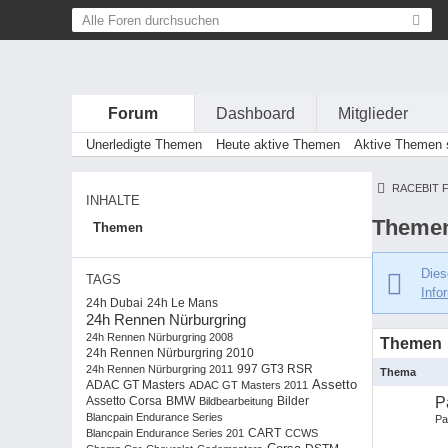
Forum
Dashboard
Mitglieder
Unerledigte Themen
Heute aktive Themen
Aktive Themen s
RACEBIT 
INHALTE
Themen
Themen
Dies
TAGS
Info
24h Dubai
24h Le Mans
24h Rennen Nürburgring
24h Rennen Nürburgring 2008
Themen
24h Rennen Nürburgring 2010
24h Rennen Nürburgring 2011
997 GT3 RSR
Thema
Assetto
ADAC GT Masters
ADAC GT Masters 2011
BMW
P
Assetto Corsa
Bildbearbeitung
Bilder
Blancpain Endurance Series
Pa
Blancpain Endurance Series 201
CART
CCWS