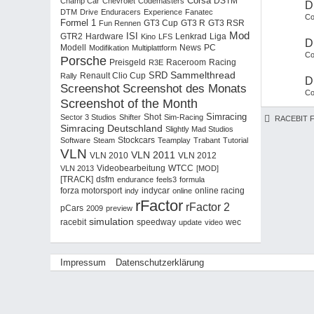
Corsa
Champ Car
Chevrolet
Codemasters
DSTM
D
DTM
Drive
Enduracers
Experience
Fanatec
Co
Formel 1
GT3 RSR
Fun Rennen
GT3 Cup
GT3 R
Mod
ISI
Hardware
Liga
GTR2
Kino
LFS
Lenkrad
D
PC
Modell
Modifikation
Multiplattform
News
Co
Porsche
Racing
Preisgeld
R3E
Raceroom
Sammelthread
SRD
Rally
Renault Clio Cup
D
Screenshot
Screenshot des Monats
Co
Screenshot of the Month
Simracing
Sector 3 Studios
Shifter
Shot
Sim-Racing
RACEBIT 
Simracing Deutschland
Slightly Mad Studios
Software
Steam
Stockcars
Teamplay
Trabant
Tutorial
VLN
VLN 2011
VLN 2012
VLN 2010
WTCC
VLN 2013
Videobearbeitung
[MOD]
dsfm
[TRACK]
endurance
feels3
formula
forza motorsport
indy
indycar
online
online racing
rFactor
rFactor 2
pCars
2009
preview
simulation
racebit
wec
speedway
update
video
Impressum
Datenschutzerklärung