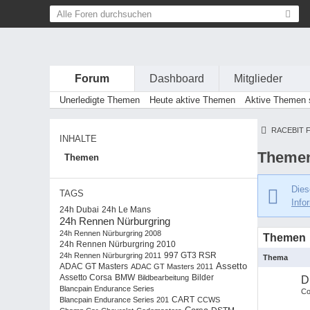
Forum
Dashboard
Mitglieder
Unerledigte Themen
Heute aktive Themen
Aktive Themen s
RACEBIT 
INHALTE
Themen
Themen
Dies
TAGS
Info
24h Dubai
24h Le Mans
24h Rennen Nürburgring
24h Rennen Nürburgring 2008
Themen
24h Rennen Nürburgring 2010
24h Rennen Nürburgring 2011
997 GT3 RSR
Thema
Assetto
ADAC GT Masters
ADAC GT Masters 2011
BMW
Assetto Corsa
Bildbearbeitung
Bilder
D
Blancpain Endurance Series
Co
Blancpain Endurance Series 201
CART
CCWS