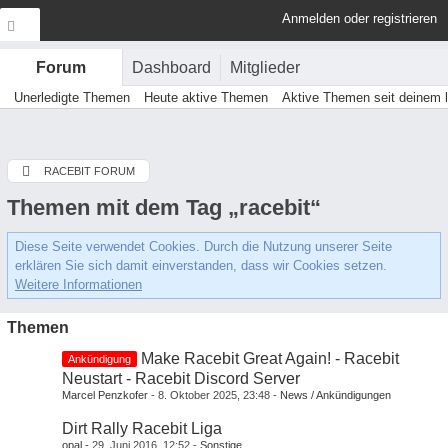
Anmelden oder registrieren
Dashboard
Mitglieder
Forum
Unerledigte Themen
Heute aktive Themen
Aktive Themen seit deinem 
RACEBIT FORUM
Themen mit dem Tag „racebit“
Diese Seite verwendet Cookies. Durch die Nutzung unserer Seite
erklären Sie sich damit einverstanden, dass wir Cookies setzen.
Weitere Informationen
Themen
Make Racebit Great Again! - Racebit
Ankündigung
Neustart - Racebit Discord Server
Marcel Penzkofer
8. Oktober 2025, 23:48
News / Ankündigungen
Dirt Rally Racebit Liga
opal
29. Juni 2016, 12:52
Sonstige