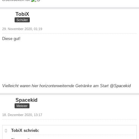
TobiX
Schüler
29. November 2020, 01:19
Diese gut!
Vielleicht waren hier horizonterweiternde Getränke am Start
@Spacekid
Spacekid
Meister
18. Dezember 2020, 13:17
TobiX schrieb: