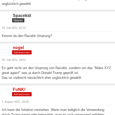
unglücklich gewählt.
Spacekid
Meister
18. Juli 2021, 02:12
Kennst du den Racebit Ursprung?
nogel
Administrator
20. Juli 2021, 09:51
Es geht nicht um den Ursprung von Racebit, sondern um das "Make XYZ
great again!" was ja durch Donald Trump geprüft ist.
Das ist vielleicht tatsächlich eher unglücklich gewählt.
FuNK!
Administrator
1. August 2021, 18:45
Ich kann die Irritation verstehen. Wenn man lediglich die Verwendung
durch Trump kennt oder betrachtet, mag es sich unpassend anfühlen.