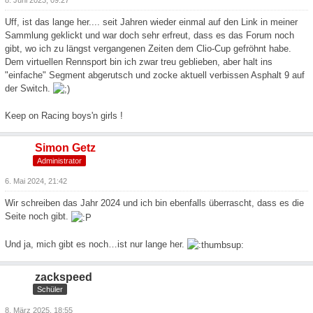
8. Juni 2023, 09:27
Uff, ist das lange her.... seit Jahren wieder einmal auf den Link in meiner
Sammlung geklickt und war doch sehr erfreut, dass es das Forum noch
gibt, wo ich zu längst vergangenen Zeiten dem Clio-Cup gefröhnt habe.
Dem virtuellen Rennsport bin ich zwar treu geblieben, aber halt ins
"einfache" Segment abgerutsch und zocke aktuell verbissen Asphalt 9 auf
der Switch.
Keep on Racing boys'n girls !
Simon Getz
Administrator
6. Mai 2024, 21:42
Wir schreiben das Jahr 2024 und ich bin ebenfalls überrascht, dass es die
Seite noch gibt.
Und ja, mich gibt es noch…ist nur lange her.
zackspeed
Schüler
8. März 2025, 18:55