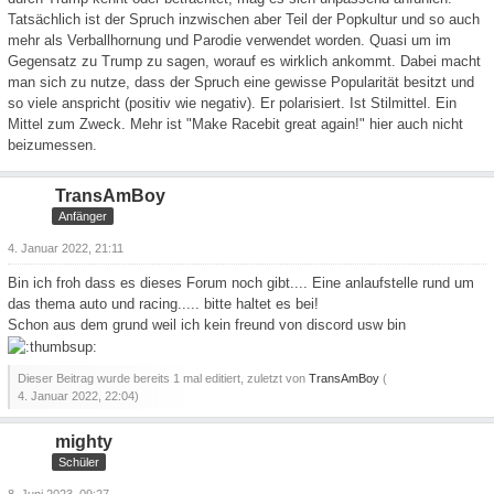
Tatsächlich ist der Spruch inzwischen aber Teil der Popkultur und so auch
mehr als Verballhornung und Parodie verwendet worden. Quasi um im
Gegensatz zu Trump zu sagen, worauf es wirklich ankommt. Dabei macht
man sich zu nutze, dass der Spruch eine gewisse Popularität besitzt und
so viele anspricht (positiv wie negativ). Er polarisiert. Ist Stilmittel. Ein
Mittel zum Zweck. Mehr ist "Make Racebit great again!" hier auch nicht
beizumessen.
TransAmBoy
Anfänger
4. Januar 2022, 21:11
Bin ich froh dass es dieses Forum noch gibt.... Eine anlaufstelle rund um
das thema auto und racing..... bitte haltet es bei!
Schon aus dem grund weil ich kein freund von discord usw bin
Dieser Beitrag wurde bereits 1 mal editiert, zuletzt von
TransAmBoy
(
4. Januar 2022, 22:04
)
mighty
Schüler