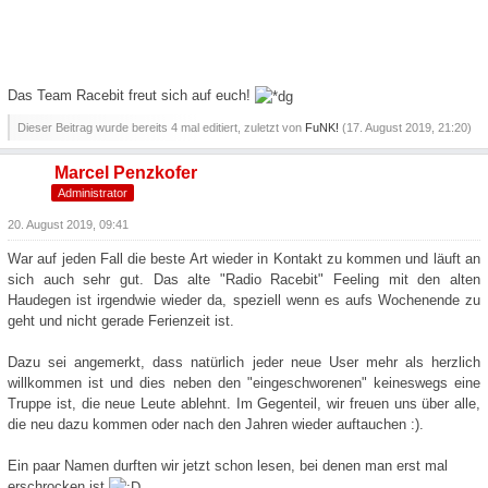
Das Team Racebit freut sich auf euch!
Dieser Beitrag wurde bereits 4 mal editiert, zuletzt von
FuNK!
(
17. August 2019, 21:20
)
Marcel Penzkofer
Administrator
20. August 2019, 09:41
War auf jeden Fall die beste Art wieder in Kontakt zu kommen und läuft an
sich auch sehr gut. Das alte "Radio Racebit" Feeling mit den alten
Haudegen ist irgendwie wieder da, speziell wenn es aufs Wochenende zu
geht und nicht gerade Ferienzeit ist.
Dazu sei angemerkt, dass natürlich jeder neue User mehr als herzlich
willkommen ist und dies neben den "eingeschworenen" keineswegs eine
Truppe ist, die neue Leute ablehnt. Im Gegenteil, wir freuen uns über alle,
die neu dazu kommen oder nach den Jahren wieder auftauchen :).
Ein paar Namen durften wir jetzt schon lesen, bei denen man erst mal
erschrocken ist