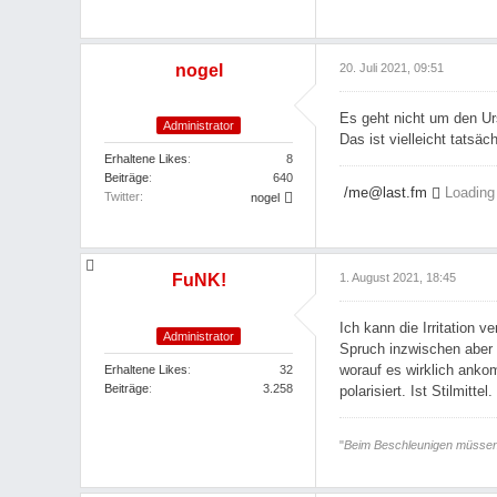
nogel
20. Juli 2021, 09:51
Es geht nicht um den Ur
Administrator
Das ist vielleicht tatsäc
Erhaltene Likes
8
Beiträge
640
/me@last.fm
Loading
Twitter
nogel
FuNK!
1. August 2021, 18:45
Ich kann die Irritation 
Administrator
Spruch inzwischen aber 
worauf es wirklich ankom
Erhaltene Likes
32
Beiträge
3.258
polarisiert. Ist Stilmit
"
Beim Beschleunigen müssen d