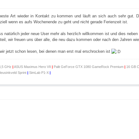
beste Art wieder in Kontakt zu kommen und läuft an sich auch sehr gut. D
ziell wenn es aufs Wochenende zu geht und nicht gerade Ferienzeit ist.
s natürlich jeder neue User mehr als herzlich willkommen ist und dies neben
eil, wir freuen uns über alle, die neu dazu kommen oder nach den Jahren wie
wir jetzt schon lesen, bei denen man erst mal erschrocken ist
 4,5 GHz
|
ASUS Maximus Hero VII
|
Palit GeForce GTX 1080 GameRock Premium
|
16 GB C
eusinkveld Sprint
|
SimLab P1-X
|