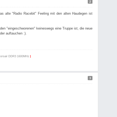
2
as alte "Radio Racebit" Feeling mit den alten Haudegen ist
 den "eingeschworenen" keineswegs eine Truppe ist, die neue
der auftauchen :).
orsair DDR3 1600MHz
|
3