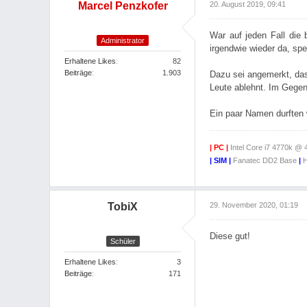
Marcel Penzkofer
20. August 2019, 09:41
War auf jeden Fall die 
Administrator
irgendwie wieder da, spe
Erhaltene Likes
82
Beiträge
1.903
Dazu sei angemerkt, das
Leute ablehnt. Im Gegent
Ein paar Namen durften 
| PC |
Intel Core i7 4770k @
| SIM |
Fanatec DD2 Base
|
H
TobiX
29. November 2020, 01:19
Diese gut!
Schüler
Erhaltene Likes
3
Beiträge
171