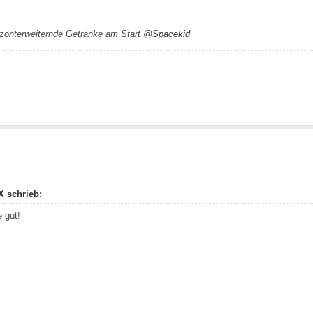
rizonterweiternde Getränke am Start
@Spacekid
X schrieb:
 gut!