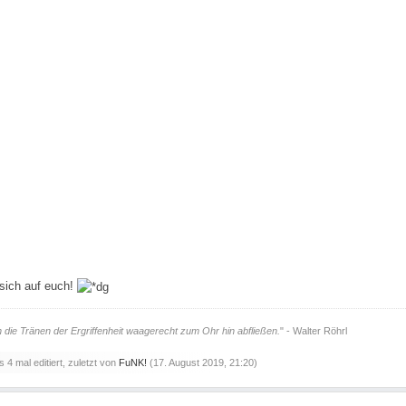
sich auf euch!
ie Tränen der Ergriffenheit waagerecht zum Ohr hin abfließen.
" - Walter Röhrl
 4 mal editiert, zuletzt von
FuNK!
(
17. August 2019, 21:20
)