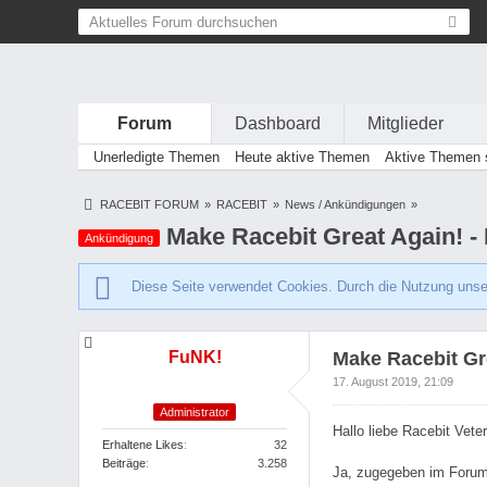
Forum
Dashboard
Mitglieder
Unerledigte Themen
Heute aktive Themen
Aktive Themen s
RACEBIT FORUM
»
RACEBIT
»
News / Ankündigungen
»
Make Racebit Great Again! - 
Ankündigung
Diese Seite verwendet Cookies. Durch die Nutzung unser
FuNK!
Make Racebit Gre
17. August 2019, 21:09
Administrator
Hallo liebe Racebit Vet
Erhaltene Likes
32
Beiträge
3.258
Ja, zugegeben im Forum 