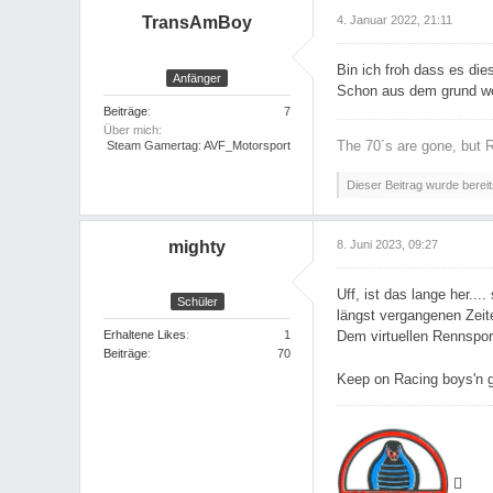
TransAmBoy
4. Januar 2022, 21:11
Bin ich froh dass es dies
Anfänger
Schon aus dem grund wei
Beiträge
7
Über mich
The 70´s are gone, but R
Steam Gamertag: AVF_Motorsport
Dieser Beitrag wurde bereits
mighty
8. Juni 2023, 09:27
Uff, ist das lange her..
Schüler
längst vergangenen Zeit
Dem virtuellen Rennsport
Erhaltene Likes
1
Beiträge
70
Keep on Racing boys'n gi