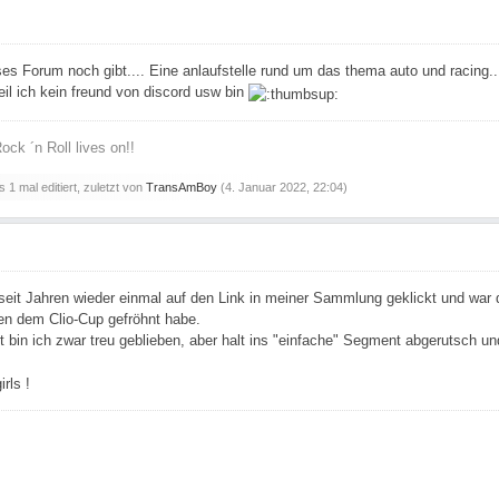
es Forum noch gibt.... Eine anlaufstelle rund um das thema auto und racing.....
l ich kein freund von discord usw bin
ock ´n Roll lives on!!
 1 mal editiert, zuletzt von
TransAmBoy
(
4. Januar 2022, 22:04
)
.. seit Jahren wieder einmal auf den Link in meiner Sammlung geklickt und war
en dem Clio-Cup gefröhnt habe.
 bin ich zwar treu geblieben, aber halt ins "einfache" Segment abgerutsch un
rls !