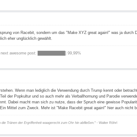
sprung von Racebit, sondern um das "Make XYZ great again!" was ja durch D
hlich eher unglücklich gewählt.
 next awesome post: ██████████] 99,99%
verstehen. Wenn man lediglich die Verwendung durch Trump kennt oder betrach
Teil der Popkultur und so auch mehr als Verballhornung und Parodie verwe
mt. Dabei macht man sich zu nutze, dass der Spruch eine gewisse Popularität 
tel. Ein Mittel zum Zweck. Mehr ist "Make Racebit great again!" hier auch nicht
ie Tränen der Ergriffenheit waagerecht zum Ohr hin abfließen.
" - Walter Röhrl