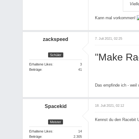
Viell
Kann mal vorkommen!
zackspeed
7. Juli 2021, 02:25
"
Make Rac
Schüler
Erhaltene Likes
3
Beiträge
41
Das empfinde ich - weil 
Spacekid
18. Juli 2021, 02:12
Kennst du den Racebit 
Meister
Erhaltene Likes
14
Beiträge
2.305