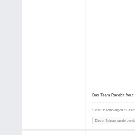
Das Team Racebit freut 
"
Beim Beschleunigen müssen d
Dieser Beitrag wurde bereits