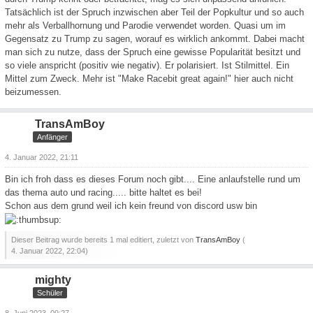
Tatsächlich ist der Spruch inzwischen aber Teil der Popkultur und so auch
mehr als Verballhornung und Parodie verwendet worden. Quasi um im
Gegensatz zu Trump zu sagen, worauf es wirklich ankommt. Dabei macht
man sich zu nutze, dass der Spruch eine gewisse Popularität besitzt und
so viele anspricht (positiv wie negativ). Er polarisiert. Ist Stilmittel. Ein
Mittel zum Zweck. Mehr ist "Make Racebit great again!" hier auch nicht
beizumessen.
TransAmBoy
Anfänger
4. Januar 2022, 21:11
Bin ich froh dass es dieses Forum noch gibt.... Eine anlaufstelle rund um
das thema auto und racing..... bitte haltet es bei!
Schon aus dem grund weil ich kein freund von discord usw bin
Dieser Beitrag wurde bereits 1 mal editiert, zuletzt von
TransAmBoy
(
4. Januar 2022, 22:04
)
mighty
Schüler