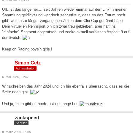
8. Juni 2023, 09:27
Uff, ist das lange her.... seit Jahren wieder einmal auf den Link in meiner
Sammlung geklickt und war doch sehr erfreut, dass es das Forum noch
gibt, wo ich zu längst vergangenen Zeiten dem Clio-Cup gefröhnt habe.
Dem virtuellen Rennsport bin ich zwar treu geblieben, aber halt ins
"einfache" Segment abgerutsch und zocke aktuell verbissen Asphalt 9 auf
der Switch.
Keep on Racing boys'n girls !
Simon Getz
Administrator
6. Mai 2024, 21:42
Wir schreiben das Jahr 2024 und ich bin ebenfalls überrascht, dass es die
Seite noch gibt.
Und ja, mich gibt es noch…ist nur lange her.
zackspeed
Schüler
8. März 2025, 18:55