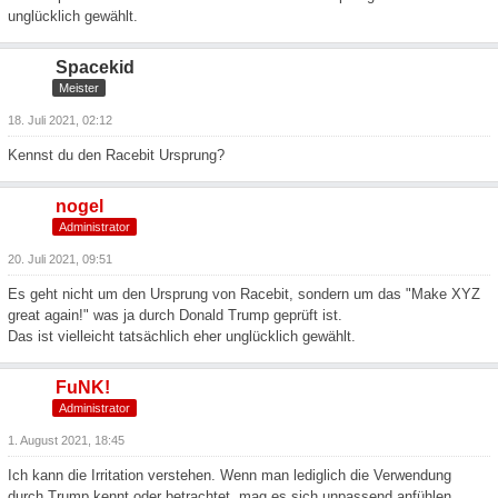
unglücklich gewählt.
Spacekid
Meister
18. Juli 2021, 02:12
Kennst du den Racebit Ursprung?
nogel
Administrator
20. Juli 2021, 09:51
Es geht nicht um den Ursprung von Racebit, sondern um das "Make XYZ
great again!" was ja durch Donald Trump geprüft ist.
Das ist vielleicht tatsächlich eher unglücklich gewählt.
FuNK!
Administrator
1. August 2021, 18:45
Ich kann die Irritation verstehen. Wenn man lediglich die Verwendung
durch Trump kennt oder betrachtet, mag es sich unpassend anfühlen.