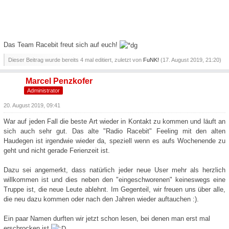
Das Team Racebit freut sich auf euch!
Dieser Beitrag wurde bereits 4 mal editiert, zuletzt von
FuNK!
(
17. August 2019, 21:20
)
Marcel Penzkofer
Administrator
20. August 2019, 09:41
War auf jeden Fall die beste Art wieder in Kontakt zu kommen und läuft an
sich auch sehr gut. Das alte "Radio Racebit" Feeling mit den alten
Haudegen ist irgendwie wieder da, speziell wenn es aufs Wochenende zu
geht und nicht gerade Ferienzeit ist.
Dazu sei angemerkt, dass natürlich jeder neue User mehr als herzlich
willkommen ist und dies neben den "eingeschworenen" keineswegs eine
Truppe ist, die neue Leute ablehnt. Im Gegenteil, wir freuen uns über alle,
die neu dazu kommen oder nach den Jahren wieder auftauchen :).
Ein paar Namen durften wir jetzt schon lesen, bei denen man erst mal
erschrocken ist