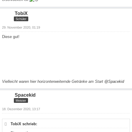
TobiX
Schüler
29. November 2020, 01:19
Diese gut!
Vielleicht waren hier horizonterweiternde Getränke am Start
@Spacekid
Spacekid
Meister
18. Dezember 2020, 13:17
TobiX schrieb: