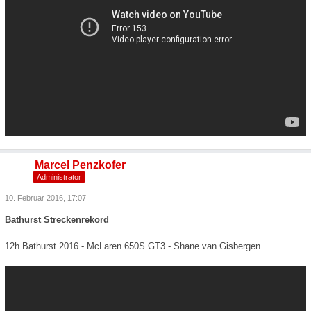
Marcel Penzkofer
Administrator
10. Februar 2016, 17:07
Bathurst Streckenrekord
12h Bathurst 2016 - McLaren 650S GT3 - Shane van Gisbergen