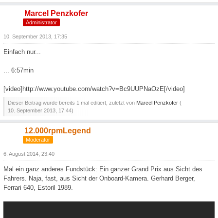
Marcel Penzkofer
Administrator
10. September 2013, 17:35
Einfach nur...
... 6:57min
[video]http://www.youtube.com/watch?v=Bc9UUPNaOzE[/video]
Dieser Beitrag wurde bereits 1 mal editiert, zuletzt von
Marcel Penzkofer
(
10. September 2013, 17:44
)
12.000rpmLegend
Moderator
6. August 2014, 23:40
Mal ein ganz anderes Fundstück: Ein ganzer Grand Prix aus Sicht des
Fahrers. Naja, fast, aus Sicht der Onboard-Kamera. Gerhard Berger,
Ferrari 640, Estoril 1989.