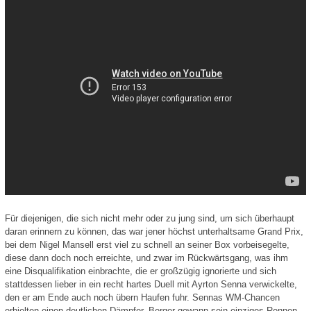
Für diejenigen, die sich nicht mehr oder zu jung sind, um sich überhaupt
daran erinnern zu können, das war jener höchst unterhaltsame Grand Prix,
bei dem Nigel Mansell erst viel zu schnell an seiner Box vorbeisegelte,
diese dann doch noch erreichte, und zwar im Rückwärtsgang, was ihm
eine Disqualifikation einbrachte, die er großzügig ignorierte und sich
stattdessen lieber in ein recht hartes Duell mit Ayrton Senna verwickelte,
den er am Ende auch noch übern Haufen fuhr. Sennas WM-Chancen
erhielten einen deutlichen Dämpfer, Berger gewann sein einziges Rennen