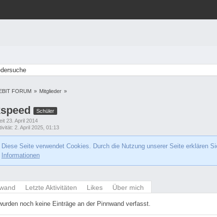
edersuche
EBIT FORUM
»
Mitglieder
»
kspeed
Schüler
eit 23. April 2014
ivität
2. April 2025, 01:13
Diese Seite verwendet Cookies. Durch die Nutzung unserer Seite erklären Si
Informationen
nwand
Letzte Aktivitäten
Likes
Über mich
wurden noch keine Einträge an der Pinnwand verfasst.