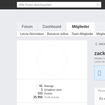
Forum
Dashboard
Mitglieder
Letzte Aktivitäten
Benutzer online
Team-Mitglieder
Mitgli
RAC
zac
Mitglied s
Letzte Akt
41
Beiträge
3
Erhaltene Likes
Pin
333
Punkte
35.994
Profil-Aufrufe
Es 