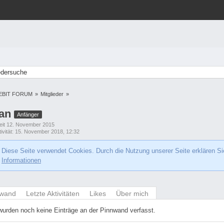
edersuche
EBIT FORUM
»
Mitglieder
»
ian
Anfänger
seit 12. November 2015
ivität
15. November 2018, 12:32
Diese Seite verwendet Cookies. Durch die Nutzung unserer Seite erklären Si
Informationen
nwand
Letzte Aktivitäten
Likes
Über mich
wurden noch keine Einträge an der Pinnwand verfasst.