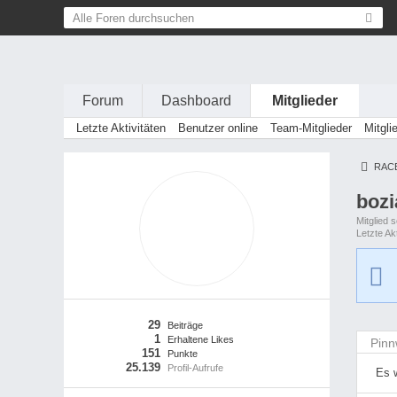
Forum
Dashboard
Mitglieder
Letzte Aktivitäten
Benutzer online
Team-Mitglieder
Mitgli
RAC
boz
Mitglied 
Letzte Akt
29
Beiträge
1
Erhaltene Likes
Pin
151
Punkte
25.139
Profil-Aufrufe
Es 