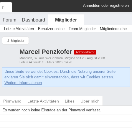
Anmelden oder registrieren
Forum
Dashboard
Mitglieder
Letzte Aktivitäten
Benutzer online
Team-Mitglieder
Mitgliedersuche
Mitglieder
Marcel Penzkofer
Administrator
Männlich
37
aus Weißenhorn
Mitglied seit 23. August 2008
Letzte Aktivität
15. März 2026, 14:20
Diese Seite verwendet Cookies. Durch die Nutzung unserer Seite
erklären Sie sich damit einverstanden, dass wir Cookies setzen.
Weitere Informationen
Pinnwand
Letzte Aktivitäten
Likes
Über mich
Es wurden noch keine Einträge an der Pinnwand verfasst.