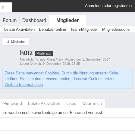
Anmelden oder registrieren
Forum
Dashboard
Mitglieder
Letzte Aktivitäten
Benutzer online
Team-Mitglieder
Mitgliedersuche
Mitglieder
h0tz
Moderator
Männlich
40
aus Rhein.Main
Mitglied seit 1. September 2007
Letzte Aktivität
9. Dezember 2019, 23:35
Diese Seite verwendet Cookies. Durch die Nutzung unserer Seite
erklären Sie sich damit einverstanden, dass wir Cookies setzen.
Weitere Informationen
Pinnwand
Letzte Aktivitäten
Likes
Über mich
Es wurden noch keine Einträge an der Pinnwand verfasst.