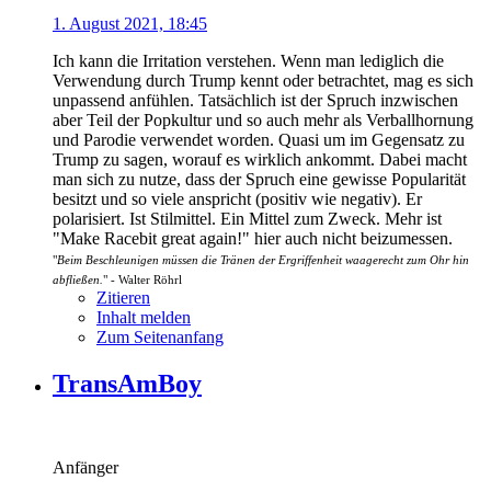
1. August 2021, 18:45
Ich kann die Irritation verstehen. Wenn man lediglich die
Verwendung durch Trump kennt oder betrachtet, mag es sich
unpassend anfühlen. Tatsächlich ist der Spruch inzwischen
aber Teil der Popkultur und so auch mehr als Verballhornung
und Parodie verwendet worden. Quasi um im Gegensatz zu
Trump zu sagen, worauf es wirklich ankommt. Dabei macht
man sich zu nutze, dass der Spruch eine gewisse Popularität
besitzt und so viele anspricht (positiv wie negativ). Er
polarisiert. Ist Stilmittel. Ein Mittel zum Zweck. Mehr ist
"Make Racebit great again!" hier auch nicht beizumessen.
"
Beim Beschleunigen müssen die Tränen der Ergriffenheit waagerecht zum Ohr hin
abfließen.
" - Walter Röhrl
Zitieren
Inhalt melden
Zum Seitenanfang
TransAmBoy
Anfänger