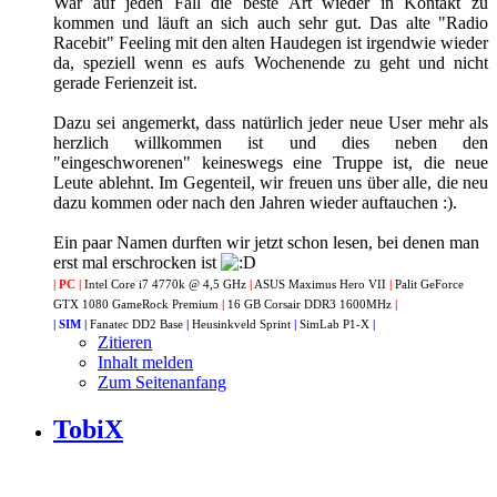
War auf jeden Fall die beste Art wieder in Kontakt zu
kommen und läuft an sich auch sehr gut. Das alte "Radio
Racebit" Feeling mit den alten Haudegen ist irgendwie wieder
da, speziell wenn es aufs Wochenende zu geht und nicht
gerade Ferienzeit ist.
Dazu sei angemerkt, dass natürlich jeder neue User mehr als
herzlich willkommen ist und dies neben den
"eingeschworenen" keineswegs eine Truppe ist, die neue
Leute ablehnt. Im Gegenteil, wir freuen uns über alle, die neu
dazu kommen oder nach den Jahren wieder auftauchen :).
Ein paar Namen durften wir jetzt schon lesen, bei denen man
erst mal erschrocken ist
| PC |
Intel Core i7 4770k @ 4,5 GHz
|
ASUS Maximus Hero VII
|
Palit GeForce
GTX 1080 GameRock Premium
|
16 GB Corsair DDR3 1600MHz
|
| SIM |
Fanatec DD2 Base
|
Heusinkveld Sprint
|
SimLab P1-X
|
Zitieren
Inhalt melden
Zum Seitenanfang
TobiX