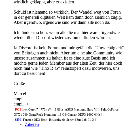
wirklich geklappt, aber er existiert.
Schuld ist niemand so wirklich. Der Wandel weg von Foren
in der generell digitalen Welt kam dann doch ziemlich zügig.
Aber irgendwo, irgendwie sind wir dann alle noch da.
Ich fände es schön, wenn alle die mal hier waren irgendwie
wieder über Discord wieder zusammenfinden würden.
Ja Discord ist kein Forum und mir gefällt die "Unwichtigkeit"
von Beiträgen auch nicht. Aber um eine alte Community wie
unsere zusammen zu halten ist es eine gute Basis und ich
möchte gerne jeden Member aus der alten Zeit, der hier doch
noch mal wie "Tino R-G" reinstolpert dazu motivieren, uns
dort zu besuchen!
Grüße
Marcel
empii
empii+++
| PC |
Intel Core i7 4770k @ 4,5 GHz
|
ASUS Maximus Hero VII
|
Palit GeForce
GTX 1080 GameRock Premium
|
16 GB Corsair DDR3 1600MHz
|
| SIM |
Fanatec DD2 Base
|
Heusinkveld Sprint
|
SimLab P1-X
|
Zitieren